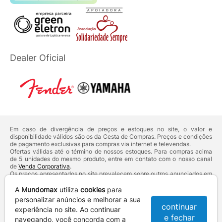
Dealer Oficial
Em caso de divergência de preços e estoques no site, o valor e
disponibilidade válidos são os da Cesta de Compras. Preços e condições
de pagamento exclusivas para compras via internet e televendas.
Ofertas válidas até o término de nossos estoques. Para compras acima
de 5 unidades do mesmo produto, entre em contato com o nosso canal
de
Venda Corporativa
.
Os preços apresentados no site prevalecem sobre outros anunciados em
qualquer outro meio de comunicação ou sites de buscas. Código de
Defesa do Consumidor:
Lei nº 8.078.
A
Mundomax
utiliza
cookies
para
Vendas sujeitas à confirmação de dados e análises de crédito e risco.
personalizar anúncios e melhorar a sua
continuar
experiência no site. Ao continuar
Razão Social: Hayamax Distribuidora de Produtos Eletrônicos Ltda -
e fechar
CNPJ: 01.725.627/0002-53 - Endereço: R. Senador Souza Naves, 9 -
navegando, você concorda com a