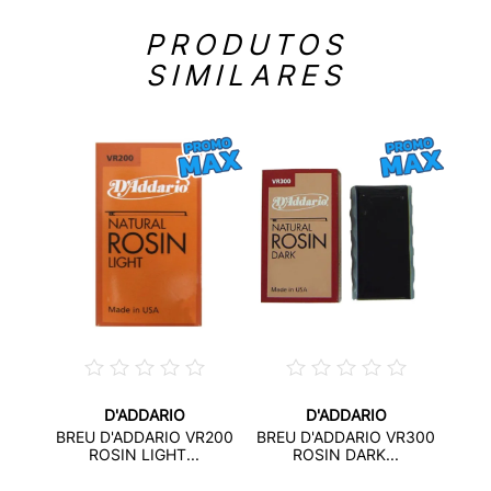
PRODUTOS
SIMILARES
D'ADDARIO
D'ADDARIO
 PARA
BREU
BREU D'ADDARIO VR200
BREU D'ADDARIO VR300
.
ROSIN LIGHT...
ROSIN DARK...