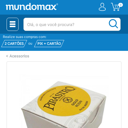
0
(pesquisar)
Realize suas compras com:
ou
2 CARTÕES
PIX + CARTÃO
<
Acessorios