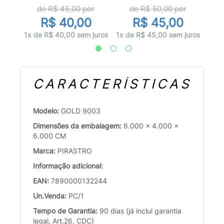
r
d
de R$
45,00
por
de R$
50,00
por
R$ 40,00
R$ 45,00
juros
9x d
1x de R$ 40,00 sem juros
1x de R$ 45,00 sem juros
CARACTERÍSTICAS
Modelo:
GOLD 9003
Dimensões da embalagem:
6.000 x 4.000 x
6.000 CM
Marca:
PIRASTRO
Informação adicional:
EAN:
7890000132244
Un.Venda:
PC/1
Tempo de Garantia:
90 dias (já inclui garantia
legal, Art.26, CDC)