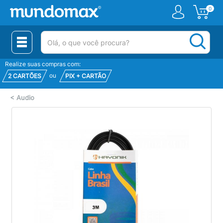
0
(pesquisar)
Realize suas compras com:
ou
2 CARTÕES
PIX + CARTÃO
<
Audio