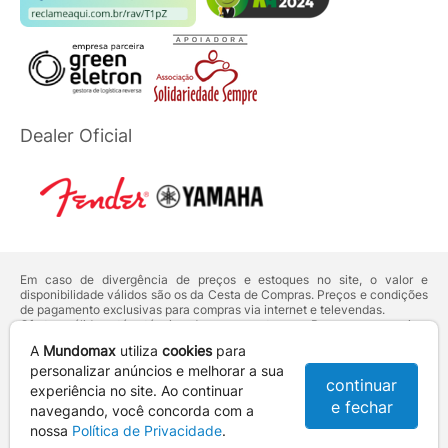
Dealer Oficial
Em caso de divergência de preços e estoques no site, o valor e
disponibilidade válidos são os da Cesta de Compras. Preços e condições
de pagamento exclusivas para compras via internet e televendas.
Ofertas válidas até o término de nossos estoques. Para compras acima
de 5 unidades do mesmo produto, entre em contato com o nosso canal
A
Mundomax
utiliza
cookies
para
de
Venda Corporativa
.
Os preços apresentados no site prevalecem sobre outros anunciados em
personalizar anúncios e melhorar a sua
continuar
qualquer outro meio de comunicação ou sites de buscas. Código de
experiência no site. Ao continuar
Defesa do Consumidor:
Lei nº 8.078.
e fechar
navegando, você concorda com a
Vendas sujeitas à confirmação de dados e análises de crédito e risco.
nossa
Política de Privacidade
.
Razão Social: Hayamax Distribuidora de Produtos Eletrônicos Ltda -