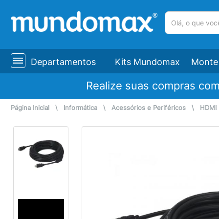
(pesquisar)
Departamentos
Kits Mundomax
Monte 
Realize suas compras co
Página Inicial
\
Informática
\
Acessórios e Periféricos
\
HDMI