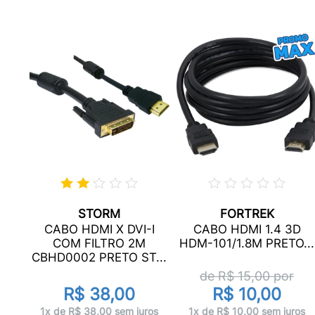
STORM
FORTREK
,5M
CABO HDMI X DVI-I
CABO HDMI 1.4 3D
COM FILTRO 2M
HDM-101/1.8M PRETO...
CBHD0002 PRETO ST...
de R$
15,00
por
R$ 38,00
R$ 10,00
os
1x de R$ 38,00 sem juros
1x de R$ 10,00 sem juros