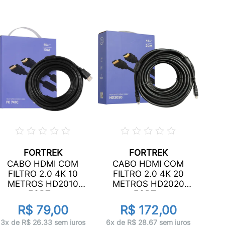
FORTREK
FORTREK
CAB
CABO HDMI COM
CABO HDMI COM
PINO
FILTRO 2.0 4K 10
FILTRO 2.0 4K 20
METROS HD2010
METROS HD2020
FORT...
FORT...
R$ 79,00
R$ 172,00
5x 
3x de R$ 26,33 sem juros
6x de R$ 28,67 sem juros