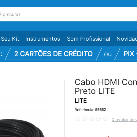
Seu Kit
Instrumentos
Som Profissional
Novida
m:
2 CARTÕES DE CRÉDITO
ou
PIX
Cabo HDMI Com 
Preto LITE
LITE
Referência:
55652
0 avaliações