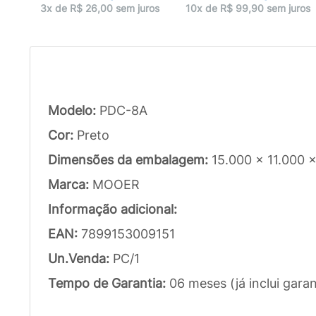
ros
3x de R$ 26,00 sem juros
10x de R$ 99,90 sem juros
Modelo:
PDC-8A
Cor:
Preto
Dimensões da embalagem:
15.000 x 11.000 
Marca:
MOOER
Informação adicional:
EAN:
7899153009151
Un.Venda:
PC/1
Tempo de Garantia:
06 meses (já inclui garan