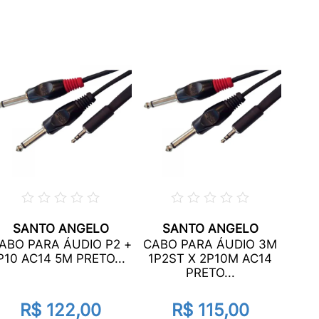
SANTO ANGELO
SANTO ANGELO
CAB
ABO PARA ÁUDIO P2 +
CABO PARA ÁUDIO 3M
P2 +
P10 AC14 5M PRETO...
1P2ST X 2P10M AC14
PRETO...
R$ 122,00
R$ 115,00