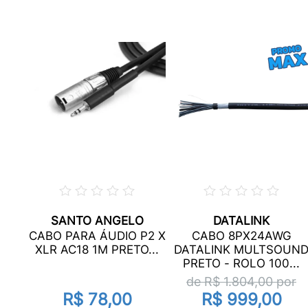
SANTO ANGELO
DATALINK
CABO PARA ÁUDIO P2 X
CABO 8PX24AWG
5M
XLR AC18 1M PRETO...
DATALINK MULTSOUN
PRETO - ROLO 100...
de R$
1.804,00
por
R$ 78,00
R$ 999,00