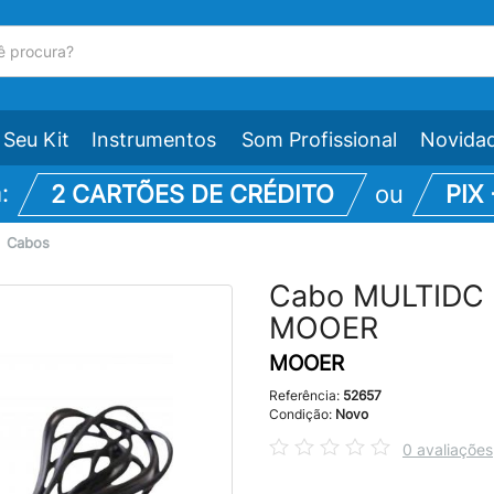
Seu Kit
Instrumentos
Som Profissional
Novida
m:
2 CARTÕES DE CRÉDITO
ou
PIX
\
Cabos
Cabo MULTIDC 8
MOOER
MOOER
Referência:
52657
Condição:
Novo
0 avaliações