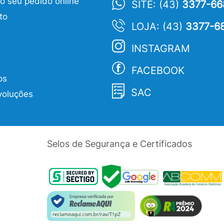
 seu pedido online
SITE: (43)
3377-66
to
LOJA: (43)
3377-6
INSTAGRAM
FACEBOOK
os
SAC
voluções
Selos de Segurança e Certificados