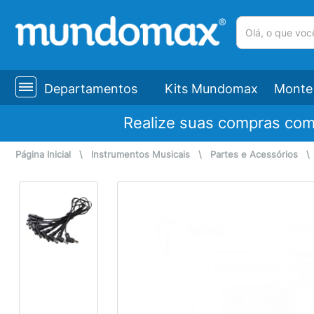
(pesquisar)
Departamentos
Kits Mundomax
Monte 
Realize suas compras co
Página Inicial
\
Instrumentos Musicais
\
Partes e Acessórios