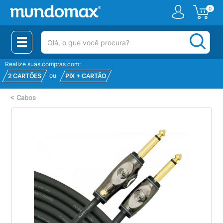
0
(pesquisar)
Realize suas compras com:
ou
2 CARTÕES
PIX + CARTÃO
<
Cabos