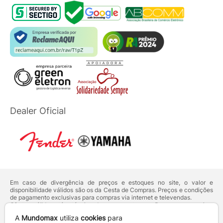
Dealer Oficial
Em caso de divergência de preços e estoques no site, o valor e
disponibilidade válidos são os da Cesta de Compras. Preços e condições
de pagamento exclusivas para compras via internet e televendas.
Ofertas válidas até o término de nossos estoques. Para compras acima
de 5 unidades do mesmo produto, entre em contato com o nosso canal
A
Mundomax
utiliza
cookies
para
de
Venda Corporativa
.