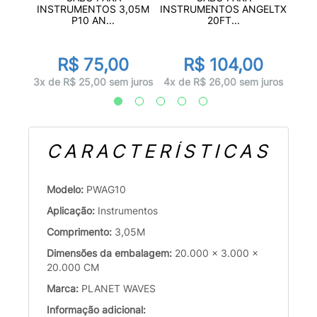
P10
INST
INSTRUMENTOS 3,05M
INSTRUMENTOS ANGELTX
P10 AN...
20FT...
0
R$ 75,00
R$ 104,00
juros
3x d
3x de R$ 25,00 sem juros
4x de R$ 26,00 sem juros
CARACTERÍSTICAS
Modelo:
PWAG10
Aplicação:
Instrumentos
Comprimento:
3,05M
Dimensões da embalagem:
20.000 x 3.000 x
20.000 CM
Marca:
PLANET WAVES
Informação adicional: