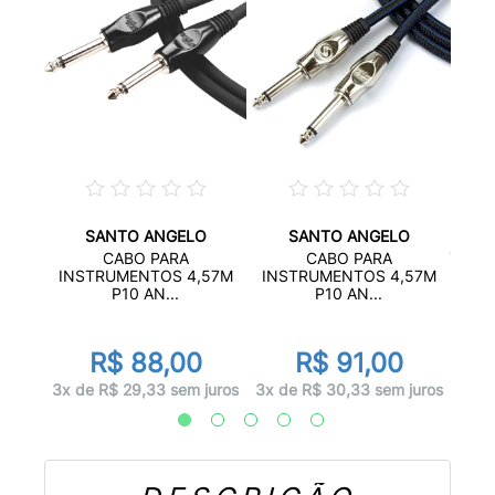
SANTO ANGELO
SANTO ANGELO
YONIK
CABO
CABO PARA
CABO PARA
.
H
INSTRUMENTOS 4,57M
INSTRUMENTOS 4,57M
P10 AN...
P10 AN...
R$ 88,00
R$ 91,00
juros
3x d
3x de R$ 29,33 sem juros
3x de R$ 30,33 sem juros