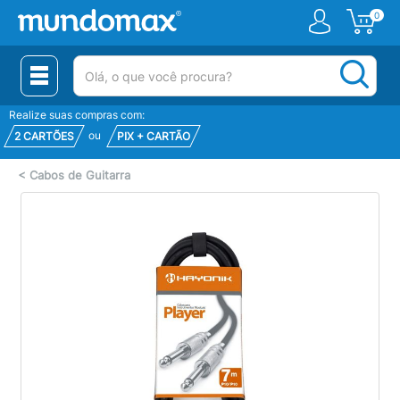
0
(pesquisar)
Realize suas compras com:
ou
2 CARTÕES
PIX + CARTÃO
<
Cabos de Guitarra