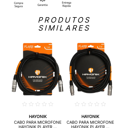
PRODUTOS
SIMILARES
HAYONIK
HAYONIK
E USB
CAB
CABO PARA MICROFONE
CABO PARA MICROFONE
..
L
HAYONIK PLAYER ...
HAYONIK PLAYER ...