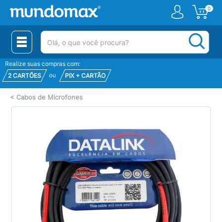
0
(pesquisar)
Realize suas compras com:
ou
2 CARTÕES
PIX + CARTÃO
<
Cabos de Microfones