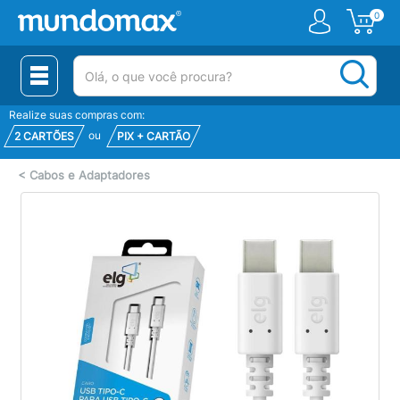
0
(pesquisar)
Realize suas compras com:
ou
2 CARTÕES
PIX + CARTÃO
<
Cabos e Adaptadores