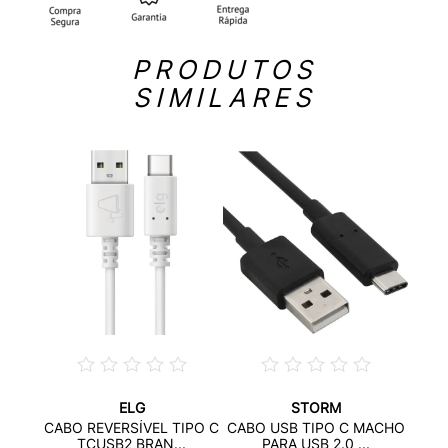
PRODUTOS
SIMILARES
ELG
STORM
USB
CABO
CABO REVERSÍVEL TIPO C
CABO USB TIPO C MACHO
...
TCUSB2 BRAN...
PARA USB 2.0 ...