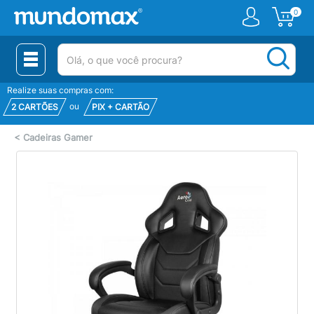
0
(pesquisar)
Realize suas compras com:
ou
2 CARTÕES
PIX + CARTÃO
<
Cadeiras Gamer