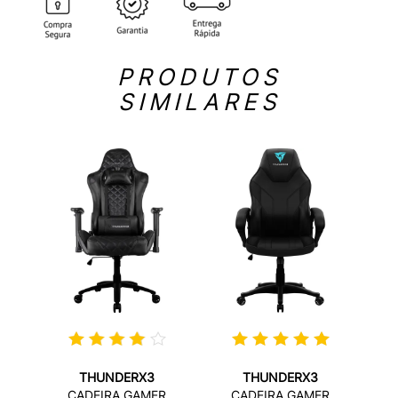
PRODUTOS
SIMILARES
THUNDERX3
THUNDERX3
RTREK
CADEIRA GAMER
CADEIRA GAMER