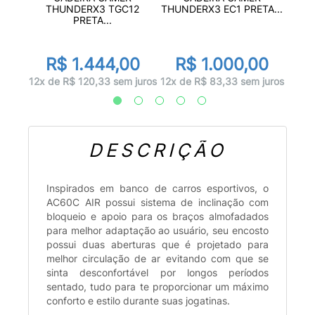
.
THUN
THUNDERX3 TGC12
THUNDERX3 EC1 PRETA...
PRETA...
00
R
R$ 1.444,00
R$ 1.000,00
 juros
12x d
12x de R$ 120,33 sem juros
12x de R$ 83,33 sem juros
DESCRIÇÃO
Inspirados em banco de carros esportivos, o
AC60C AIR possui sistema de inclinação com
bloqueio e apoio para os braços almofadados
para melhor adaptação ao usuário, seu encosto
possui duas aberturas que é projetado para
melhor circulação de ar evitando com que se
sinta desconfortável por longos períodos
sentado, tudo para te proporcionar um máximo
conforto e estilo durante suas jogatinas.