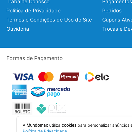
Trabalhe Conosco
Pagamentos
Política de Privacidade
Pedidos
Termos e Condições de Uso do Site
Cupons Ativ
Ouvidoria
Trocas e De
Formas de Pagamento
A
Mundomax
utiliza
cookies
para personalizar anúncios 
Política de Privacidade
.