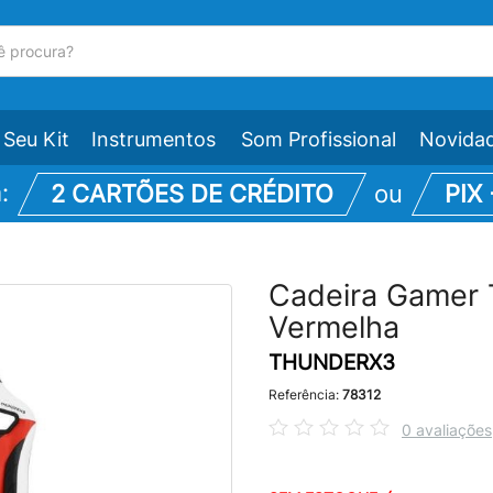
Seu Kit
Instrumentos
Som Profissional
Novida
m:
2 CARTÕES DE CRÉDITO
ou
PIX
Cadeira Gamer
Vermelha
THUNDERX3
Referência:
78312
0 avaliações