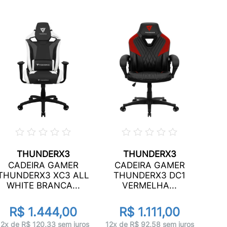
THUNDERX3
THUNDERX3
C
CADEIRA GAMER
CADEIRA GAMER
THU
THUNDERX3 XC3 ALL
THUNDERX3 DC1
MOD
WHITE BRANCA...
VERMELHA...
R$ 1.444,00
R$ 1.111,00
12x 
12x de R$ 120,33 sem juros
12x de R$ 92,58 sem juros