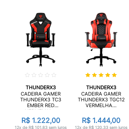
THUNDERX3
THUNDERX3
R
CADEIRA GAMER
CADEIRA GAMER
12
THUNDERX3 TC3
THUNDERX3 TGC12
EMBER RED
VERMELHA...
VERMELHA...
R$ 1.222,00
R$ 1.444,00
uros
12x de R$ 101,83 sem juros
12x de R$ 120,33 sem juros