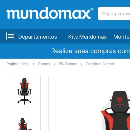
(pesquisar)
Departamentos
Kits Mundomax
Monte 
Realize suas compras co
Página Inicial
\
Games
\
PC Games
\
Cadeiras Gamer