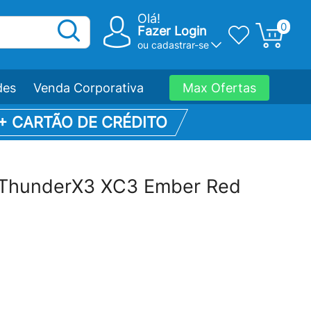
Olá!
0
Fazer Login
ou
cadastrar-se
des
Venda Corporativa
Max Ofertas
 + CARTÃO DE CRÉDITO
 ThunderX3 XC3 Ember Red