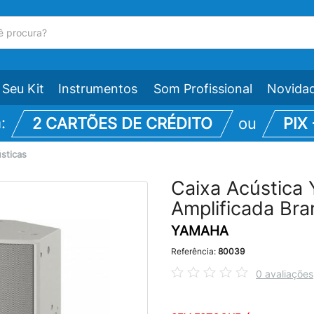
Seu Kit
Instrumentos
Som Profissional
Novida
m:
2 CARTÕES DE CRÉDITO
ou
PIX
sticas
Caixa Acústica 
Amplificada Bra
YAMAHA
Referência:
80039
0 avaliações