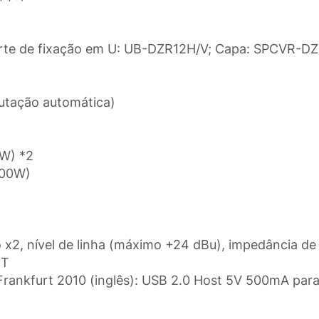
porte de fixação em U: UB-DZR12H/V; Capa: SPCVR-D
utação automática)
W) *2
100W)
x2, nível de linha (máximo +24 dBu), impedância de
UT
Frankfurt 2010 (inglês): USB 2.0 Host 5V 500mA p