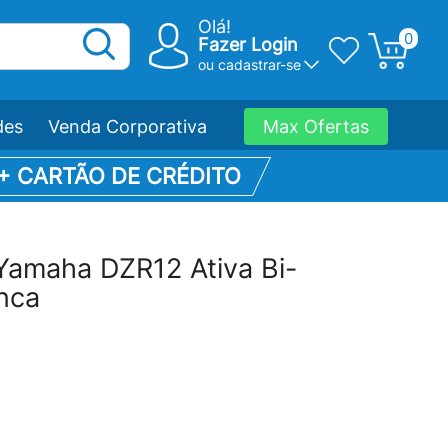
Olá!
0
Fazer Login
ou
cadastrar-se
des
Venda Corporativa
Max Ofertas
 + CARTÃO DE CRÉDITO
Yamaha DZR12 Ativa Bi-
nca