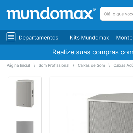
(pesquisar)
Departamentos
Kits Mundomax
Monte 
Realize suas compras co
Página Inicial
\
Som Profissional
\
Caixas de Som
\
Caixas Acú