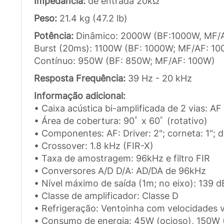
Impedância:
de entrada 20kΩ
Peso:
21.4 kg (47.2 lb)
Potência:
Dinâmico: 2000W (BF:1000W, MF/
Burst (20ms): 1100W (BF: 1000W; MF/AF: 1
Contínuo: 950W (BF: 850W; MF/AF: 100W)
Resposta Frequência:
39 Hz - 20 kHz
Informação adicional:
• Caixa acústica bi-amplificada de 2 vias: AF
• Área de cobertura: 90ﾟ x 60ﾟ (rotativo)
• Componentes: AF: Driver: 2"; corneta: 1"; 
• Crossover: 1.8 kHz (FIR-X)
• Taxa de amostragem: 96kHz e filtro FIR
• Conversores A/D D/A: AD/DA de 96kHz
• Nível máximo de saída (1m; no eixo): 139 d
• Classe de amplificador: Classe D
• Refrigeração: Ventoinha com velocidades v
• Consumo de energia: 45W (ocioso), 150W (