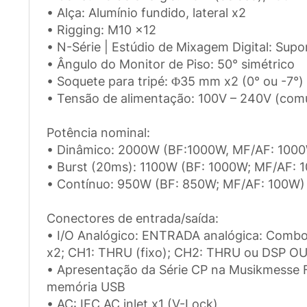
• Alça: Alumínio fundido, lateral x2
• Rigging: M10 x12
• N-Série | Estúdio de Mixagem Digital: Su
• Ângulo do Monitor de Piso: 50° simétrico
• Soquete para tripé: Φ35 mm x2 (0° ou -7°)
• Tensão de alimentação: 100V – 240V (com
Potência nominal:
• Dinâmico: 2000W (BF:1000W, MF/AF: 1000
• Burst (20ms): 1100W (BF: 1000W; MF/AF: 
• Contínuo: 950W (BF: 850W; MF/AF: 100W)
Conectores de entrada/saída:
• I/O Analógico: ENTRADA analógica: Combo 
x2; CH1: THRU (fixo); CH2: THRU ou DSP O
• Apresentação da Série CP na Musikmesse 
memória USB
• AC: IEC AC inlet x1 (V-Lock)