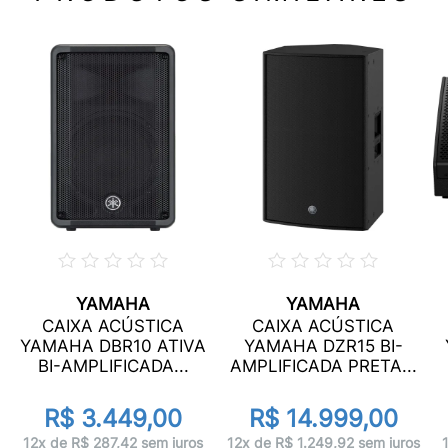
YAMAHA
YAMAHA
CAIXA ACÚSTICA
CAIXA ACÚSTICA
YAMAHA DBR10 ATIVA
YAMAHA DZR15 BI-
BI-AMPLIFICADA...
AMPLIFICADA PRETA...
R$ 3.449,00
R$ 14.999,00
12x de R$ 287,42 sem juros
12x de R$ 1.249,92 sem juros