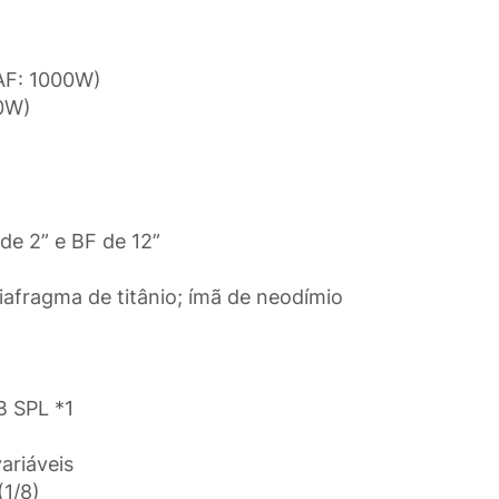
AF: 1000W)
00W)
 de 2” e BF de 12”
diafragma de titânio; ímã de neodímio
B SPL *1
ariáveis
1/8)