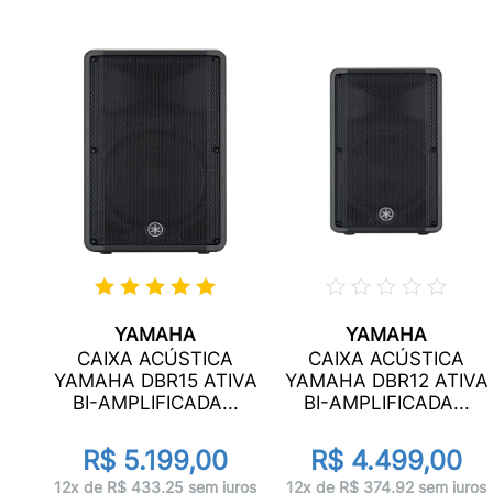
YAMAHA
YAMAHA
IVA
CAIXA ACÚSTICA
CAIXA ACÚSTICA
0W
YAMAHA DBR15 ATIVA
YAMAHA DBR12 ATIVA
BI-AMPLIFICADA...
BI-AMPLIFICADA...
R$ 5.199,00
R$ 4.499,00
uros
12x de R$ 433,25 sem juros
12x de R$ 374,92 sem juros