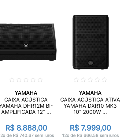
YAMAHA
YAMAHA
CAIX
CAIXA ACÚSTICA
CAIXA ACÚSTICA ATIVA
YA
YAMAHA DHR12M BI-
YAMAHA DXR10 MK3
AMPLIFICADA 12" ...
10" 2000W ...
R
R$ 8.888,00
R$ 7.999,00
12x 
12x de R$ 740,67 sem juros
12x de R$ 666,58 sem juros