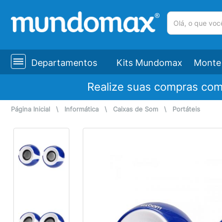
(pesquisar)
Departamentos
Kits Mundomax
Monte 
Realize suas compras co
Página Inicial
\
Informática
\
Caixas de Som
\
Portáteis