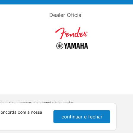
Dealer Oficial
ivas para compras via internet e televendas.
orativa
.
sumidor:
Lei nº 8.078.
 concorda com a nossa
continuar e fechar
10-921 - Londrina / PR