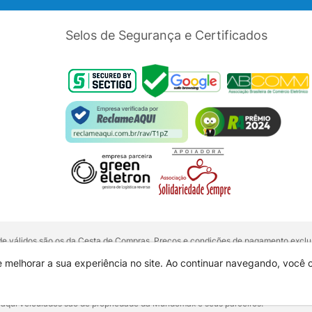
Selos de Segurança e Certificados
dade válidos são os da Cesta de Compras. Preços e condições de pagamento exclus
5 unidades do mesmo produto, entre em contato com o nosso canal de
Venda Corp
alquer outro meio de comunicação ou sites de buscas. Código de Defesa do Con
e melhorar a sua experiência no site. Ao continuar navegando, você
 01.725.627/0002-53 - Endereço: R. Senador Souza Naves, 9 - Centro - CEP: 860
 aqui veiculados são de propriedade da Mundomax e seus parceiros.