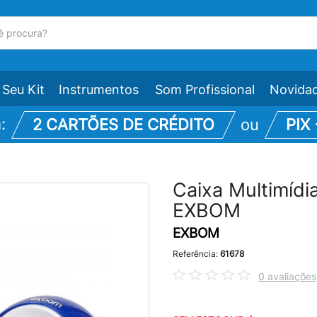
Seu Kit
Instrumentos
Som Profissional
Novida
m:
2 CARTÕES DE CRÉDITO
ou
PIX
Caixa Multimíd
EXBOM
EXBOM
Referência:
61678
0 avaliações