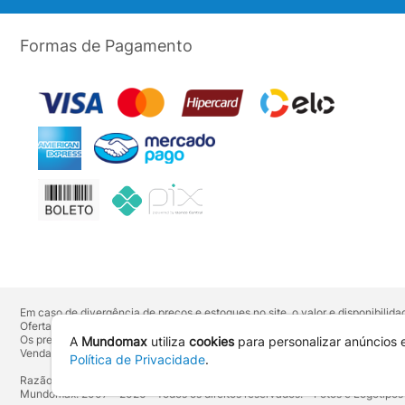
Formas de Pagamento
Em caso de divergência de preços e estoques no site, o valor e disponibili
Ofertas válidas até o término de nossos estoques. Para compras acima de 
Os preços apresentados no site prevalecem sobre outros anunciados em qu
A
Mundomax
utiliza
cookies
para personalizar anúncios 
Vendas sujeitas à confirmação de dados e análises de crédito e risco.
Política de Privacidade
.
Razão Social: Hayamax Distribuidora de Produtos Eletrônicos Ltda - CNPJ:
Mundomax. 2007 - 2026 - Todos os direitos reservados. - Fotos e Logotipos