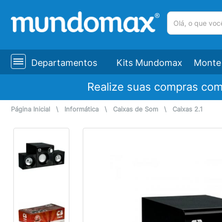
(pesquisar)
Departamentos
Kits Mundomax
Monte 
Realize suas compras co
Página Inicial
\
Informática
\
Caixas de Som
\
Caixas 2.1