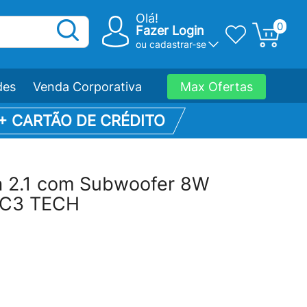
Olá!
0
Fazer Login
ou
cadastrar-se
des
Venda Corporativa
Max Ofertas
 + CARTÃO DE CRÉDITO
ia 2.1 com Subwoofer 8W
 C3 TECH