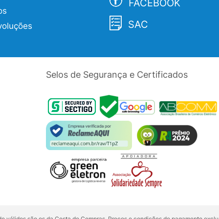
FACEBOOK
os
SAC
voluções
Selos de Segurança e Certificados
dade válidos são os da Cesta de Compras. Preços e condições de pagamento exclus