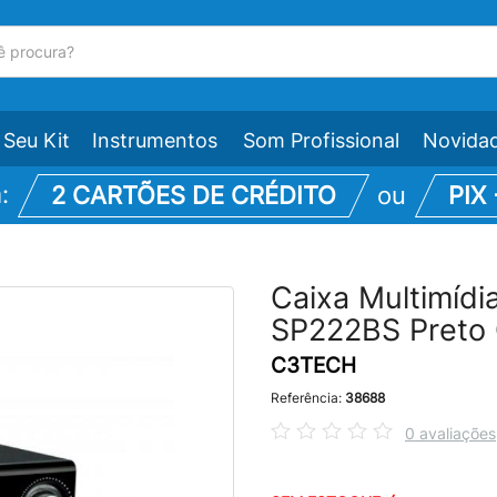
Seu Kit
Instrumentos
Som Profissional
Novida
m:
2 CARTÕES DE CRÉDITO
ou
PIX
Caixa Multimíd
SP222BS Preto
C3TECH
Referência:
38688
0 avaliações