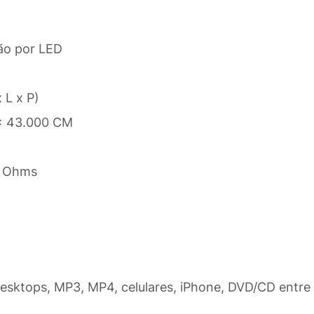
ão por LED
 L x P)
 x 43.000 CM
4 Ohms
esktops, MP3, MP4, celulares, iPhone, DVD/CD entre 