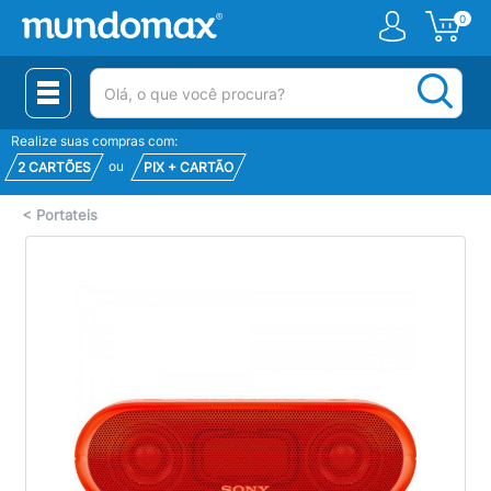
0
(pesquisar)
Realize suas compras com:
ou
2 CARTÕES
PIX + CARTÃO
<
Portateis