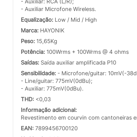
- Auxiliar: RCA (L/R);
- Auxiliar Microfone Wireless.
Equalização:
Low / Mid / High
Marca:
HAYONIK
Peso:
15,65Kg
Potência:
100Wrms + 100Wrms @ 4 ohms
Saídas:
Saída auxiliar amplificada P10
Sensibilidade:
- Microfone/guitar: 10mV(-38d
- Line/guitar: 775mV(0dBu);
- Auxiliar: 775mV(0dBu).
THD:
<0,03
Informação adicional:
Revestimento em courvin com cantoneiras e
EAN:
7899456700120