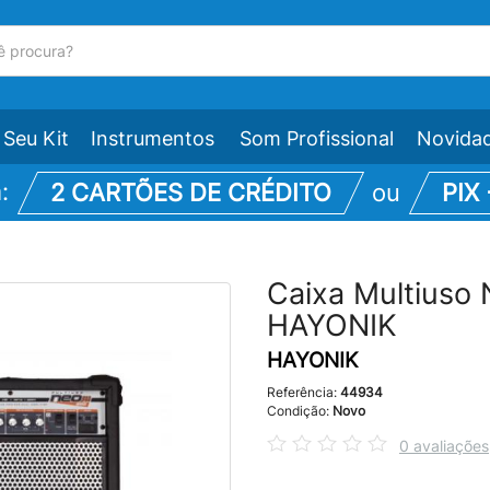
Seu Kit
Instrumentos
Som Profissional
Novida
m:
2 CARTÕES DE CRÉDITO
ou
PIX
Caixa Multiuso
HAYONIK
HAYONIK
Referência:
44934
Condição:
Novo
0 avaliações