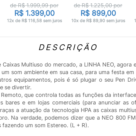
de R$
1.999,99
por
de R$
1.225,00
por
R$ 1.399,00
R$ 899,00
12x de R$ 116,58 sem juros
10x de R$ 89,90 sem juros
DESCRIÇÃO
e Caixas Multiuso do mercado, a LINHA NEO, agora 
r um som ambiente em sua casa, para uma festa em f
utros equipamentos, pois é só plugar o seu Pen Dr
 se divertir.
Remoto, que controla todas as funções da interface 
 bares e em lojas comerciais (para anunciar as o
Graças a atuação da tecnologia HPA as caixas multiu
bro. Na verdade, podemos dizer que a NEO 800 
s fazendo um som Estereo. (L + R).