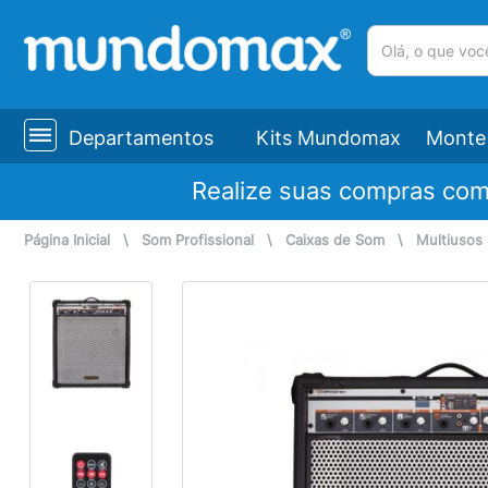
(pesquisar)
Departamentos
Kits Mundomax
Monte 
Realize suas compras co
Página Inicial
\
Som Profissional
\
Caixas de Som
\
Multiusos