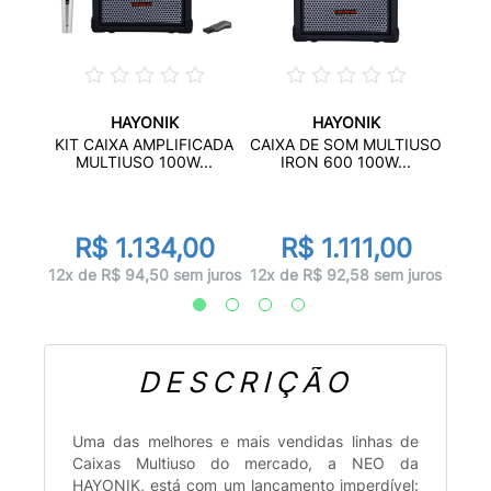
HAYONIK
HAYONIK
 TRM-
MON
KIT CAIXA AMPLIFICADA
CAIXA DE SOM MULTIUSO
.
A
MULTIUSO 100W...
IRON 600 100W...
00
R
R$ 1.134,00
R$ 1.111,00
 juros
12x d
12x de R$ 94,50 sem juros
12x de R$ 92,58 sem juros
DESCRIÇÃO
Uma das melhores e mais vendidas linhas de
Caixas Multiuso do mercado, a NEO da
HAYONIK, está com um lançamento imperdível: