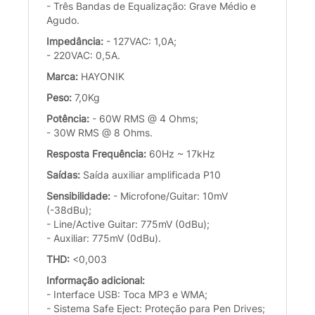
- Três Bandas de Equalização: Grave Médio e
Agudo.
Impedância:
- 127VAC: 1,0A;
- 220VAC: 0,5A.
Marca:
HAYONIK
Peso:
7,0Kg
Potência:
- 60W RMS @ 4 Ohms;
- 30W RMS @ 8 Ohms.
Resposta Frequência:
60Hz ~ 17kHz
Saídas:
Saída auxiliar amplificada P10
Sensibilidade:
- Microfone/Guitar: 10mV
(-38dBu);
- Line/Active Guitar: 775mV (0dBu);
- Auxiliar: 775mV (0dBu).
THD:
<0,003
Informação adicional:
- Interface USB: Toca MP3 e WMA;
- Sistema Safe Eject: Proteção para Pen Drives;