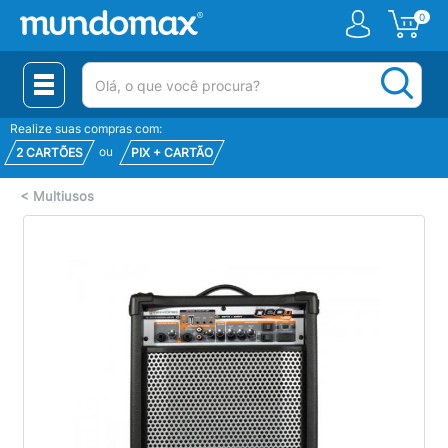
0
(pesquisar)
Realize suas compras com:
ou
2 CARTÕES
PIX + CARTÃO
<
Multiusos