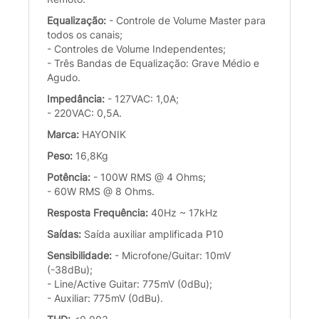
Equalização:
- Controle de Volume Master para
todos os canais;
- Controles de Volume Independentes;
- Três Bandas de Equalização: Grave Médio e
Agudo.
Impedância:
- 127VAC: 1,0A;
- 220VAC: 0,5A.
Marca:
HAYONIK
Peso:
16,8Kg
Potência:
- 100W RMS @ 4 Ohms;
- 60W RMS @ 8 Ohms.
Resposta Frequência:
40Hz ~ 17kHz
Saídas:
Saída auxiliar amplificada P10
Sensibilidade:
- Microfone/Guitar: 10mV
(-38dBu);
- Line/Active Guitar: 775mV (0dBu);
- Auxiliar: 775mV (0dBu).