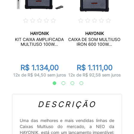
HAYONIK
HAYONIK
 15"
KIT CAIXA AMPLIFICADA
CAIXA DE SOM MULTIUSO
..
AMPL
MULTIUSO 100W...
IRON 600 100W...
d
99
R
R$ 1.134,00
R$ 1.111,00
 juros
12x d
12x de R$ 94,50 sem juros
12x de R$ 92,58 sem juros
DESCRIÇÃO
Uma das melhores e mais vendidas linhas de
Caixas Multiuso do mercado, a NEO da
HAYONIK, está com um lançamento imperdível: