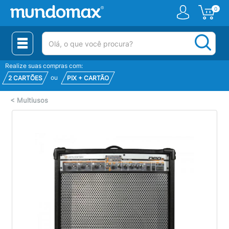
0
(pesquisar)
Realize suas compras com:
ou
2 CARTÕES
PIX + CARTÃO
<
Multiusos