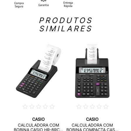
PRODUTOS
SIMILARES
CASIO
CASIO
OM
CA
CALCULADORA COM
CALCULADORA COM
50...
BOBI
BOBINA CASIO HR-8RC...
BOBINA COMPACTA CAS...