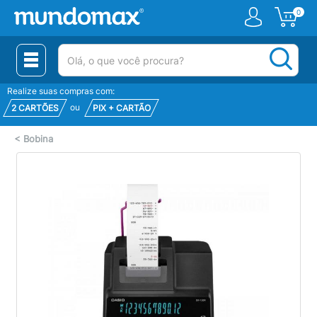
0
(pesquisar)
Realize suas compras com:
ou
2 CARTÕES
PIX + CARTÃO
<
Bobina