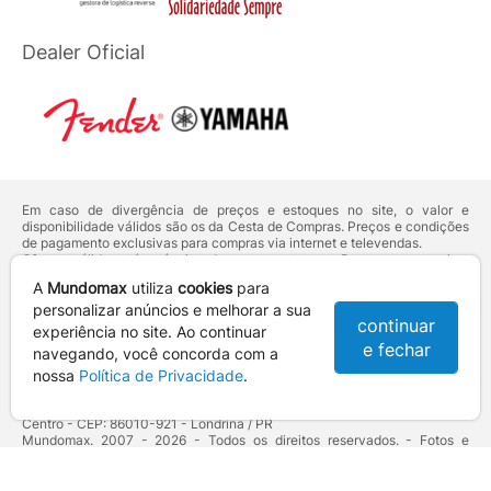
Dealer Oficial
Em caso de divergência de preços e estoques no site, o valor e
disponibilidade válidos são os da Cesta de Compras. Preços e condições
de pagamento exclusivas para compras via internet e televendas.
Ofertas válidas até o término de nossos estoques. Para compras acima
de 5 unidades do mesmo produto, entre em contato com o nosso canal
A
Mundomax
utiliza
cookies
para
de
Venda Corporativa
.
Os preços apresentados no site prevalecem sobre outros anunciados em
personalizar anúncios e melhorar a sua
continuar
qualquer outro meio de comunicação ou sites de buscas. Código de
experiência no site. Ao continuar
Defesa do Consumidor:
Lei nº 8.078.
e fechar
navegando, você concorda com a
Vendas sujeitas à confirmação de dados e análises de crédito e risco.
nossa
Política de Privacidade
.
Razão Social: Hayamax Distribuidora de Produtos Eletrônicos Ltda -
CNPJ: 01.725.627/0002-53 - Endereço: R. Senador Souza Naves, 9 -
Centro - CEP: 86010-921 - Londrina / PR
Mundomax. 2007 - 2026 - Todos os direitos reservados. - Fotos e
Logotipos aqui veiculados são de propriedade da Mundomax e seus
parceiros.