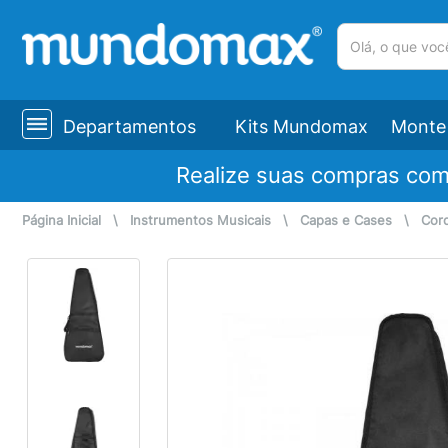
(pesquisar)
Departamentos
Kits Mundomax
Monte 
Realize suas compras co
Página Inicial
\
Instrumentos Musicais
\
Capas e Cases
\
Cor