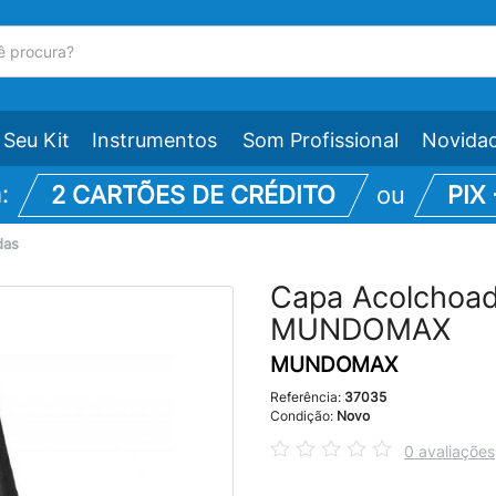
Seu Kit
Instrumentos
Som Profissional
Novida
m:
2 CARTÕES DE CRÉDITO
ou
PIX
das
Capa Acolchoada
MUNDOMAX
MUNDOMAX
Referência:
37035
Condição:
Novo
0 avaliações