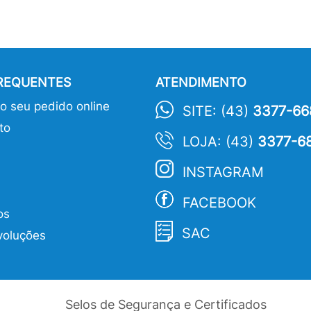
FREQUENTES
ATENDIMENTO
 seu pedido online
SITE: (43)
3377-66
to
LOJA: (43)
3377-6
INSTAGRAM
FACEBOOK
os
SAC
voluções
Selos de Segurança e Certificados