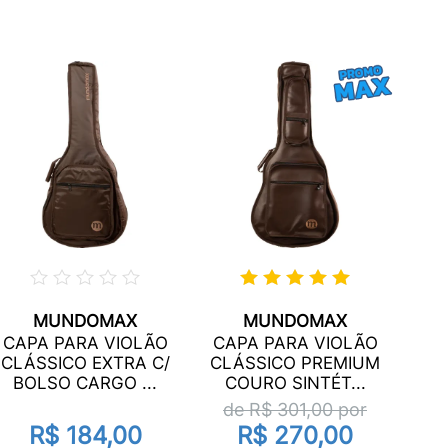
MUNDOMAX
MUNDOMAX
CA
CAPA PARA VIOLÃO
CAPA PARA VIOLÃO
FOL
CLÁSSICO EXTRA C/
CLÁSSICO PREMIUM
6
BOLSO CARGO ...
COURO SINTÉT...
de R$
301,00
por
R$ 184,00
R$ 270,00