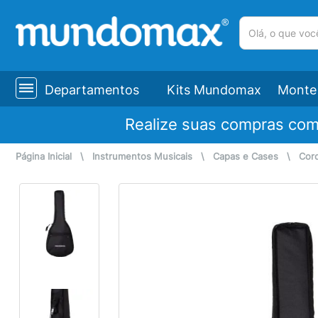
(pesquisar)
Departamentos
Kits Mundomax
Monte 
Realize suas compras co
Página Inicial
\
Instrumentos Musicais
\
Capas e Cases
\
Cor