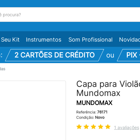
Seu Kit
Instrumentos
Som Profissional
Novida
m:
2 CARTÕES DE CRÉDITO
ou
PIX
das
Capa para Violã
Mundomax
MUNDOMAX
Referência:
76171
Condição:
Novo
1 avaliações