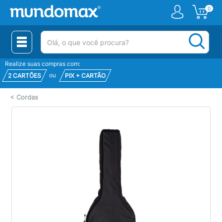
0
(pesquisar)
Realize suas compras com:
ou
2 CARTÕES
PIX + CARTÃO
<
Cordas