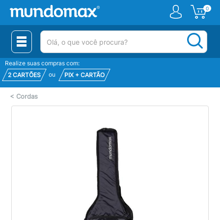
0
(pesquisar)
Realize suas compras com:
ou
2 CARTÕES
PIX + CARTÃO
<
Cordas