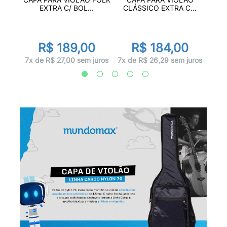
..
E
EXTRA C/ BOL...
CLÁSSICO EXTRA C...
0
R$ 189,00
R$ 184,00
juros
8x d
7x de R$ 27,00 sem juros
7x de R$ 26,29 sem juros