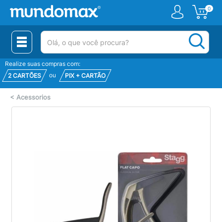
0
(pesquisar)
Realize suas compras com:
ou
2 CARTÕES
PIX + CARTÃO
<
Acessorios