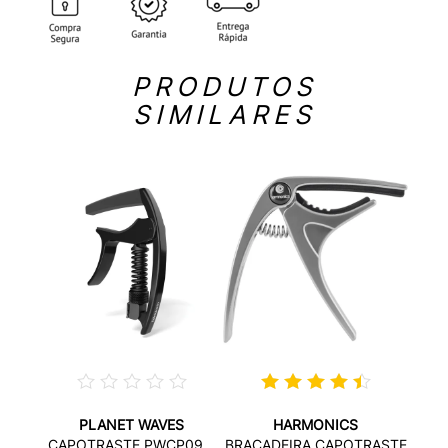
PRODUTOS
SIMILARES
PLANET WAVES
HARMONICS
RASTE
BRAÇ
CAPOTRASTE PWCP09...
BRAÇADEIRA CAPOTRASTE