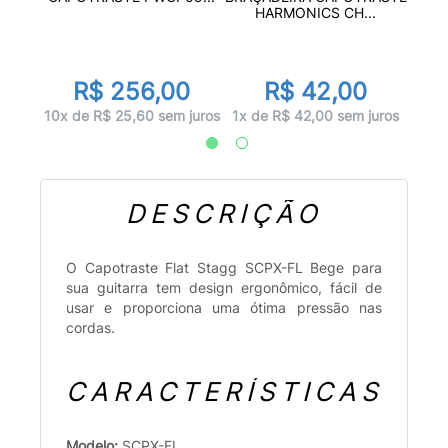
.
H
HARMONICS CH...
R$ 256,00
R$ 42,00
juros
1x d
10x de R$ 25,60 sem juros
1x de R$ 42,00 sem juros
DESCRIÇÃO
O Capotraste Flat Stagg SCPX-FL Bege para
sua guitarra tem design ergonômico, fácil de
usar e proporciona uma ótima pressão nas
cordas.
CARACTERÍSTICAS
Modelo:
SCPX-FL