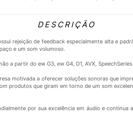
DESCRIÇÃO
ui rejeição de feedback especialmente alta e padrã
spaço e um som volumoso.
o a partir do ew G3, ew G4, D1, AVX, SpeechSeries D
esa motivada a oferecer soluções sonoras que impres
 com produtos que giram em torno de um som excelente
ialmente por sua excelência em áudio e continua a 