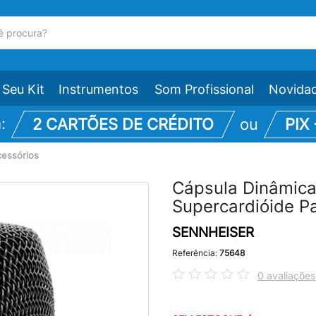
Seu Kit
Instrumentos
Som Profissional
Novida
m:
2 CARTÕES DE CRÉDITO
ou
PIX
cessórios
Cápsula Dinâmic
Supercardióide P
SENNHEISER
Referência:
75648
0 avaliações