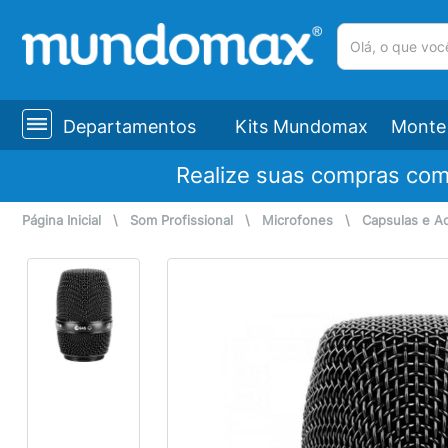
(pesquisar)
Departamentos
Kits Mundomax
Monte 
Realize suas compras co
Página Inicial
\
Som Profissional
\
Microfones
\
Capsulas e A