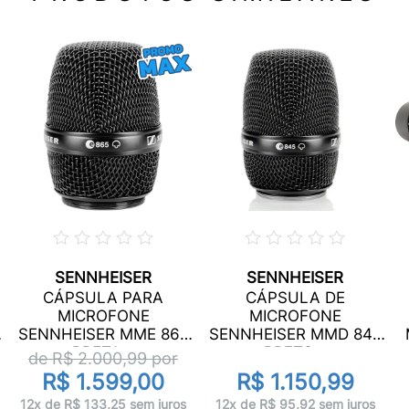
SENNHEISER
SENNHEISER
CÁPSULA PARA
CÁPSULA DE
MICROFONE
MICROFONE
SENNHEISER MME 865
SENNHEISER MMD 845
PRETA...
PRETO...
de R$
2.000,99
por
R$ 1.599,00
R$ 1.150,99
12x de R$ 133,25 sem juros
12x de R$ 95,92 sem juros