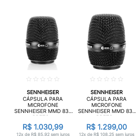
SENNHEISER
SENNHEISER
CÁPSULA PARA
CÁPSULA PARA
002
MICROFONE
MICROFONE
..
SENNHEISER MMD 835
SENNHEISER MMD 835
PRETO...
PRETO...
R$ 1.030,99
R$ 1.299,00
os
12x de R$ 85,92 sem juros
12x de R$ 108,25 sem juros