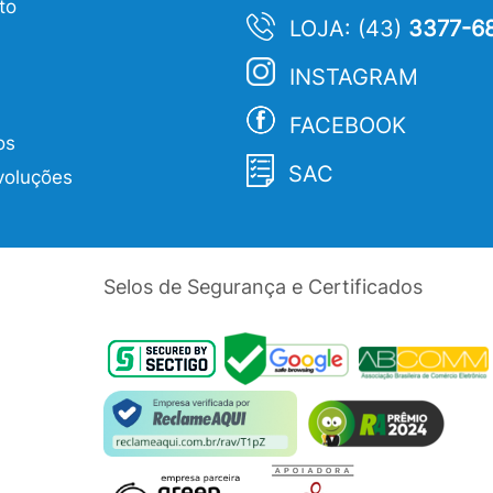
to
LOJA: (43)
3377-6
INSTAGRAM
FACEBOOK
os
SAC
voluções
Selos de Segurança e Certificados