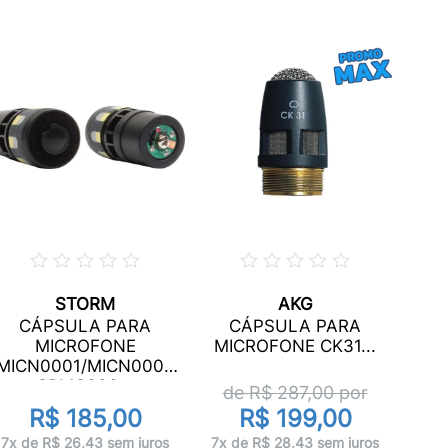
STORM
AKG
C
CÁPSULA PARA
CÁPSULA PARA
BAT
MICROFONE
MICROFONE CK31...
US
MICN0001/MICN0002
d
CPMC000...
de R$
287,00
por
R$ 185,00
R$ 199,00
10x 
7x de R$ 26,43 sem juros
7x de R$ 28,43 sem juros