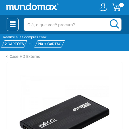
0
(pesquisar)
Realize suas compras com:
ou
2 CARTÕES
PIX + CARTÃO
<
Case HD Externo