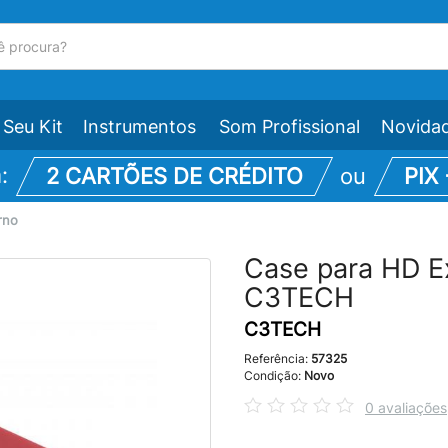
Seu Kit
Instrumentos
Som Profissional
Novida
m:
2 CARTÕES DE CRÉDITO
ou
PIX
rno
Case para HD E
C3TECH
C3TECH
Referência:
57325
Condição:
Novo
0 avaliações