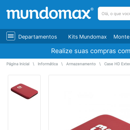
(pesquisar)
Departamentos
Kits Mundomax
Monte 
Realize suas compras co
Página Inicial
\
Informática
\
Armazenamento
\
Case HD Exte