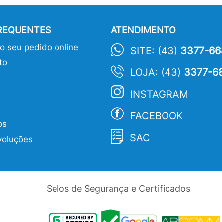
FREQUENTES
ATENDIMENTO
 seu pedido online
SITE: (43)
3377-66
to
LOJA: (43)
3377-6
INSTAGRAM
FACEBOOK
os
SAC
voluções
Selos de Segurança e Certificados