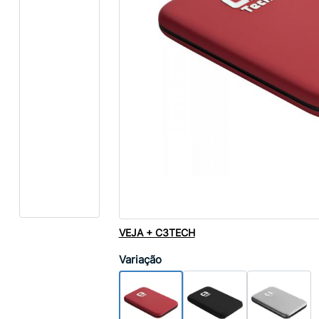
VEJA + C3TECH
Variação