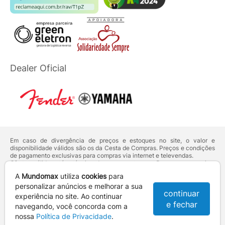
Dealer Oficial
Em caso de divergência de preços e estoques no site, o valor e
disponibilidade válidos são os da Cesta de Compras. Preços e condições
de pagamento exclusivas para compras via internet e televendas.
Ofertas válidas até o término de nossos estoques. Para compras acima
de 5 unidades do mesmo produto, entre em contato com o nosso canal
A
Mundomax
utiliza
cookies
para
de
Venda Corporativa
.
Os preços apresentados no site prevalecem sobre outros anunciados em
personalizar anúncios e melhorar a sua
continuar
qualquer outro meio de comunicação ou sites de buscas. Código de
experiência no site. Ao continuar
Defesa do Consumidor:
Lei nº 8.078.
e fechar
navegando, você concorda com a
Vendas sujeitas à confirmação de dados e análises de crédito e risco.
nossa
Política de Privacidade
.
Razão Social: Hayamax Distribuidora de Produtos Eletrônicos Ltda -