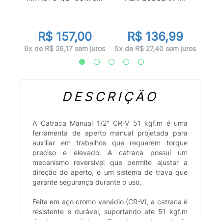
R$ 157,00
R$ 136,99
juros
1x d
6x de R$ 26,17 sem juros
5x de R$ 27,40 sem juros
DESCRIÇÃO
A Catraca Manual 1/2" CR-V 51 kgf.m é uma
ferramenta de aperto manual projetada para
auxiliar em trabalhos que requerem torque
preciso e elevado. A catraca possui um
mecanismo reversível que permite ajustar a
direção do aperto, e um sistema de trava que
garante segurança durante o uso.
Feita em aço cromo vanádio (CR-V), a catraca é
resistente e durável, suportando até 51 kgf.m