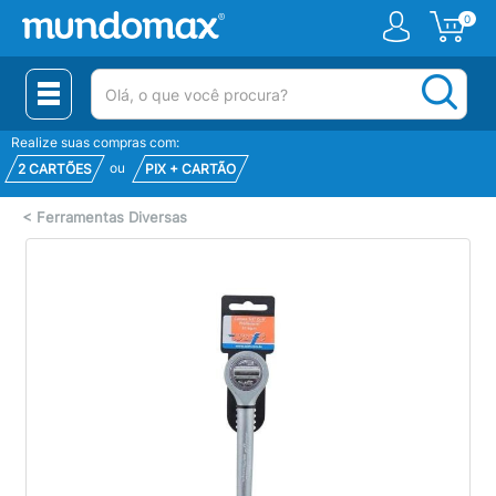
0
(pesquisar)
Realize suas compras com:
ou
2 CARTÕES
PIX + CARTÃO
<
Ferramentas Diversas