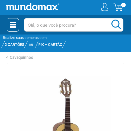
0
(pesquisar)
Realize suas compras com:
ou
2 CARTÕES
PIX + CARTÃO
<
Cavaquinhos