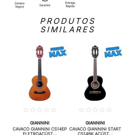
PRODUTOS
SIMILARES
GIANNINI
GIANNINI
RG
CAVA
CAVACO GIANNINI CS14EP
CAVACO GIANNINI START
T...
ELETROACÚST...
CS14BK ACÚST...