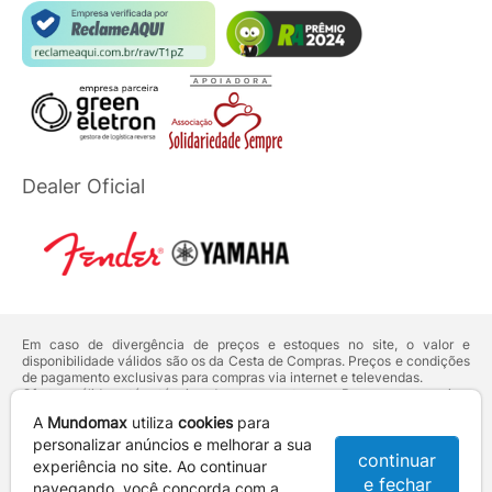
Dealer Oficial
Em caso de divergência de preços e estoques no site, o valor e
disponibilidade válidos são os da Cesta de Compras. Preços e condições
de pagamento exclusivas para compras via internet e televendas.
Ofertas válidas até o término de nossos estoques. Para compras acima
de 5 unidades do mesmo produto, entre em contato com o nosso canal
A
Mundomax
utiliza
cookies
para
de
Venda Corporativa
.
Os preços apresentados no site prevalecem sobre outros anunciados em
personalizar anúncios e melhorar a sua
continuar
qualquer outro meio de comunicação ou sites de buscas. Código de
experiência no site. Ao continuar
Defesa do Consumidor:
Lei nº 8.078.
e fechar
navegando, você concorda com a