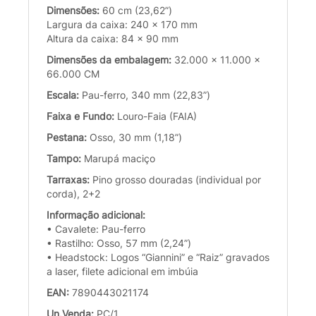
Dimensões:
60 cm (23,62”)
Largura da caixa: 240 x 170 mm
Altura da caixa: 84 x 90 mm
Dimensões da embalagem:
32.000 x 11.000 x
66.000 CM
Escala:
Pau-ferro, 340 mm (22,83”)
Faixa e Fundo:
Louro-Faia (FAIA)
Pestana:
Osso, 30 mm (1,18”)
Tampo:
Marupá maciço
Tarraxas:
Pino grosso douradas (individual por
corda), 2+2
Informação adicional:
• Cavalete: Pau-ferro
• Rastilho: Osso, 57 mm (2,24”)
• Headstock: Logos “Giannini” e “Raiz” gravados
a laser, filete adicional em imbúia
EAN:
7890443021174
Un.Venda:
PC/1