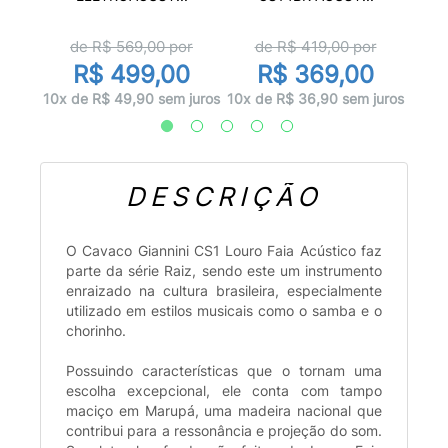
or
d
de R$
569,00
por
de R$
419,00
por
0
R$ 499,00
R$ 369,00
juros
10x d
10x de R$ 49,90 sem juros
10x de R$ 36,90 sem juros
DESCRIÇÃO
O Cavaco Giannini CS1 Louro Faia Acústico faz
parte da série Raiz, sendo este um instrumento
enraizado na cultura brasileira, especialmente
utilizado em estilos musicais como o samba e o
chorinho.
Possuindo características que o tornam uma
escolha excepcional, ele conta com tampo
maciço em Marupá, uma madeira nacional que
contribui para a ressonância e projeção do som.