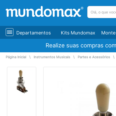
(pesquisar)
Departamentos
Kits Mundomax
Monte 
Realize suas compras co
Página Inicial
\
Instrumentos Musicais
\
Partes e Acessórios