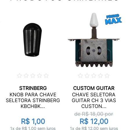
STRINBERG
CUSTOM GUITAR
KNOB PARA CHAVE
CHAVE SELETORA
3
SELETORA STRINBERG
GUITAR CH 3 VIAS
KBCHBK...
CUSTON...
de R$
18,00
por
R$ 1,00
R$ 12,00
1x de R$ 1,00 sem juros
1x de R$ 12,00 sem juros