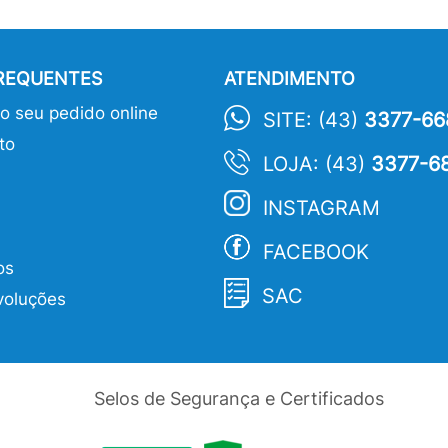
FREQUENTES
ATENDIMENTO
 seu pedido online
SITE: (43)
3377-66
to
LOJA: (43)
3377-6
INSTAGRAM
FACEBOOK
os
SAC
voluções
Selos de Segurança e Certificados