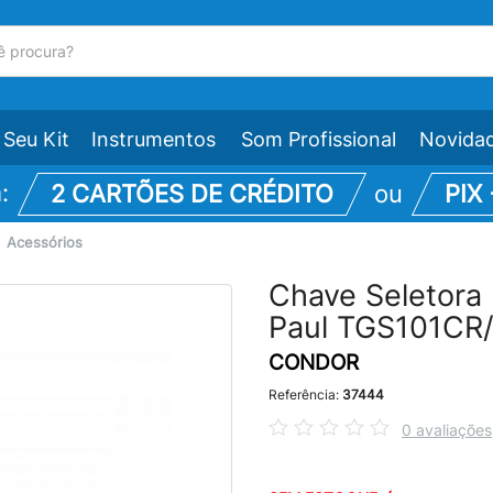
Seu Kit
Instrumentos
Som Profissional
Novida
m:
2 CARTÕES DE CRÉDITO
ou
PIX
\
Acessórios
Chave Seletora 
Paul TGS101CR
CONDOR
Referência:
37444
0 avaliações