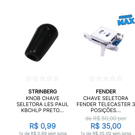
STRINBERG
FENDER
A
KNOB CHAVE
CHAVE SELETORA
SELETORA LES PAUL
FENDER TELECASTER 
KBCHLP PRETO...
POSIÇÕES...
r
de R$
50,00
por
R$ 0,99
R$ 35,00
ros
1x de R$ 0,99 sem juros
1x de R$ 35,00 sem juros