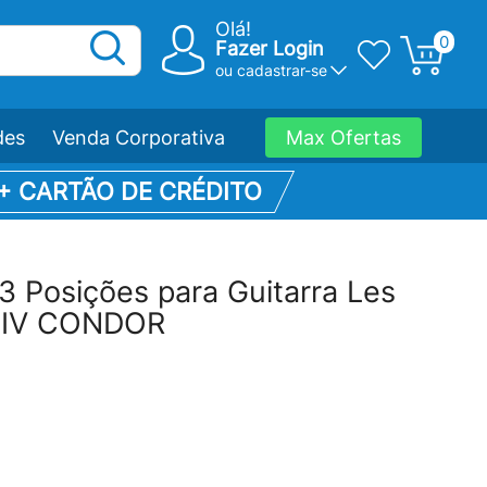
Olá!
0
Fazer Login
ou
cadastrar-se
des
Venda Corporativa
Max Ofertas
 + CARTÃO DE CRÉDITO
3 Posições para Guitarra Les
/IV CONDOR