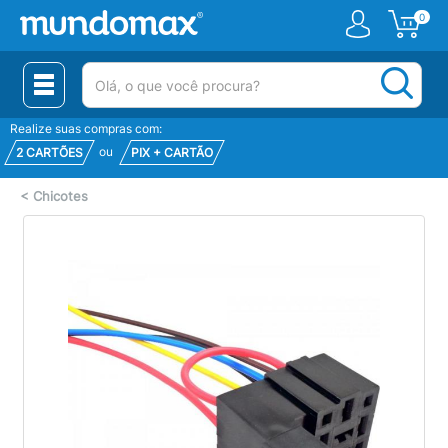
0
(pesquisar)
Realize suas compras com:
ou
2 CARTÕES
PIX + CARTÃO
<
Chicotes