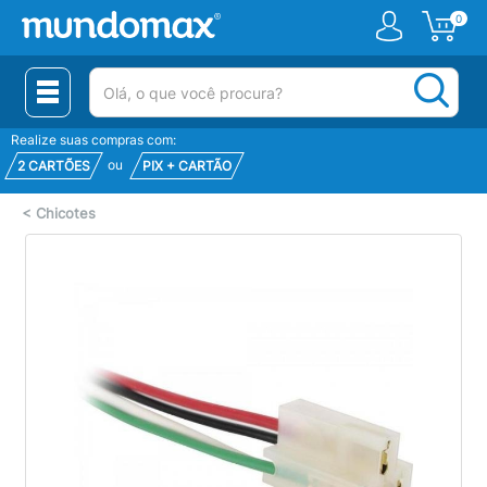
0
(pesquisar)
Realize suas compras com:
ou
2 CARTÕES
PIX + CARTÃO
<
Chicotes