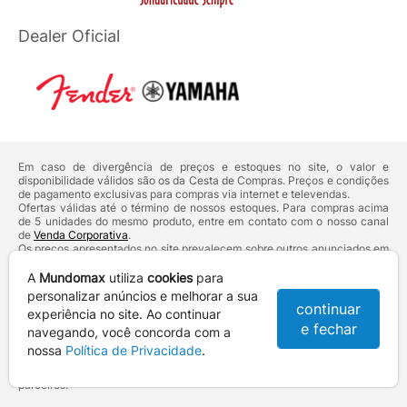
Dealer Oficial
Em caso de divergência de preços e estoques no site, o valor e
disponibilidade válidos são os da Cesta de Compras. Preços e condições
de pagamento exclusivas para compras via internet e televendas.
Ofertas válidas até o término de nossos estoques. Para compras acima
de 5 unidades do mesmo produto, entre em contato com o nosso canal
de
Venda Corporativa
.
Os preços apresentados no site prevalecem sobre outros anunciados em
qualquer outro meio de comunicação ou sites de buscas. Código de
Defesa do Consumidor:
Lei nº 8.078.
A
Mundomax
utiliza
cookies
para
Vendas sujeitas à confirmação de dados e análises de crédito e risco.
personalizar anúncios e melhorar a sua
continuar
experiência no site. Ao continuar
Razão Social: Hayamax Distribuidora de Produtos Eletrônicos Ltda -
e fechar
CNPJ: 01.725.627/0002-53 - Endereço: R. Senador Souza Naves, 9 -
navegando, você concorda com a
Centro - CEP: 86010-921 - Londrina / PR
nossa
Política de Privacidade
.
Mundomax. 2007 - 2026 - Todos os direitos reservados. - Fotos e
Logotipos aqui veiculados são de propriedade da Mundomax e seus
parceiros.