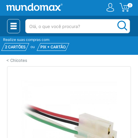
0
(pesquisar)
Realize suas compras com:
ou
2 CARTÕES
PIX + CARTÃO
<
Chicotes