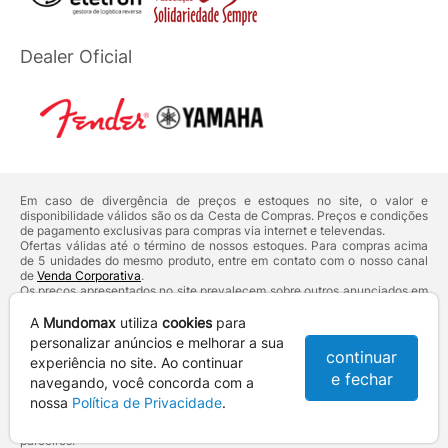
Dealer Oficial
Em caso de divergência de preços e estoques no site, o valor e
disponibilidade válidos são os da Cesta de Compras. Preços e condições
de pagamento exclusivas para compras via internet e televendas.
Ofertas válidas até o término de nossos estoques. Para compras acima
de 5 unidades do mesmo produto, entre em contato com o nosso canal
de
Venda Corporativa
.
Os preços apresentados no site prevalecem sobre outros anunciados em
qualquer outro meio de comunicação ou sites de buscas. Código de
Defesa do Consumidor:
Lei nº 8.078.
A
Mundomax
utiliza
cookies
para
Vendas sujeitas à confirmação de dados e análises de crédito e risco.
personalizar anúncios e melhorar a sua
continuar
experiência no site. Ao continuar
Razão Social: Hayamax Distribuidora de Produtos Eletrônicos Ltda -
e fechar
CNPJ: 01.725.627/0002-53 - Endereço: R. Senador Souza Naves, 9 -
navegando, você concorda com a
Centro - CEP: 86010-921 - Londrina / PR
nossa
Política de Privacidade
.
Mundomax. 2007 - 2026 - Todos os direitos reservados. - Fotos e
Logotipos aqui veiculados são de propriedade da Mundomax e seus
parceiros.