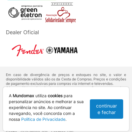
Dealer Oficial
Em caso de divergência de preços e estoques no site, o valor e
disponibilidade válidos são os da Cesta de Compras. Preços e condições
de pagamento exclusivas para compras via internet e televendas.
Ofertas válidas até o término de nossos estoques. Para compras acima
de 5 unidades do mesmo produto, entre em contato com o nosso canal
A
Mundomax
utiliza
cookies
para
de
Venda Corporativa
.
Os preços apresentados no site prevalecem sobre outros anunciados em
personalizar anúncios e melhorar a sua
continuar
qualquer outro meio de comunicação ou sites de buscas. Código de
experiência no site. Ao continuar
Defesa do Consumidor:
Lei nº 8.078.
e fechar
navegando, você concorda com a
Vendas sujeitas à confirmação de dados e análises de crédito e risco.
nossa
Política de Privacidade
.
Razão Social: Hayamax Distribuidora de Produtos Eletrônicos Ltda -
CNPJ: 01.725.627/0002-53 - Endereço: R. Senador Souza Naves, 9 -