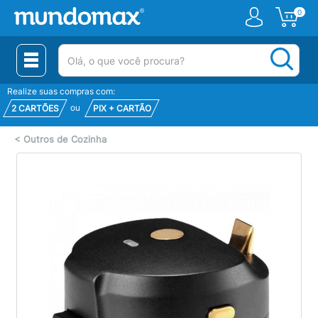
0
(pesquisar)
Realize suas compras com:
ou
2 CARTÕES
PIX + CARTÃO
<
Outros de Cozinha