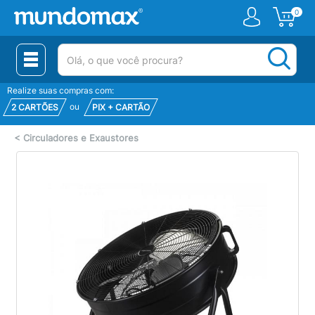
0
(pesquisar)
Realize suas compras com:
ou
2 CARTÕES
PIX + CARTÃO
<
Circuladores e Exaustores