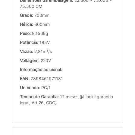
Dimensões da embalagem:
22.500 x 73.000 x
75.500 CM
Grade:
700mm
Hélice:
600mm
Peso:
9,150kg
Potência:
185V
Vazão:
2,81m³/s
Voltagem:
220V
Informação adicional:
EAN:
7898461971181
Un.Venda:
PC/1
Tempo de Garantia:
12 meses (já inclui garantia
legal, Art.26, CDC)