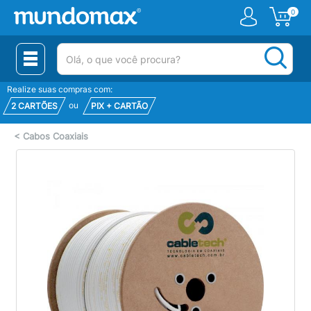
0
(pesquisar)
Realize suas compras com:
ou
2 CARTÕES
PIX + CARTÃO
<
Cabos Coaxiais