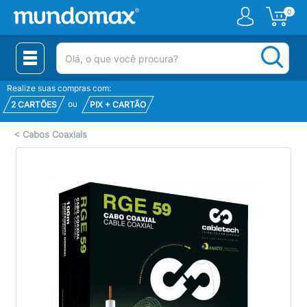
0
(pesquisar)
Realize suas compras com:
ou
2 CARTÕES
PIX + CARTÃO
<
Cabos Coaxiais