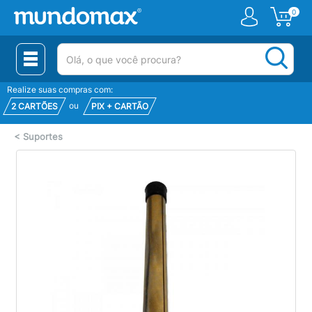
0
(pesquisar)
Realize suas compras com:
ou
2 CARTÕES
PIX + CARTÃO
<
Suportes