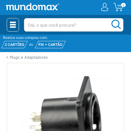
0
(pesquisar)
Realize suas compras com:
ou
2 CARTÕES
PIX + CARTÃO
<
Plugs e Adaptadores