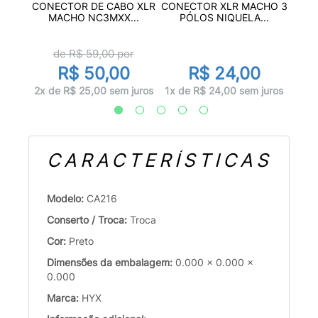
ANNON
CON
CONECTOR DE CABO XLR
CONECTOR XLR MACHO 3
..
P
MACHO NC3MXX...
PÓLOS NIQUELA...
r
de R$
59,00
por
R$ 50,00
R$ 24,00
uros
1x d
2x de R$ 25,00 sem juros
1x de R$ 24,00 sem juros
CARACTERÍSTICAS
Modelo:
CA216
Conserto / Troca:
Troca
Cor:
Preto
Dimensões da embalagem:
0.000 x 0.000 x
0.000
Marca:
HYX