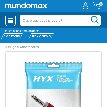
0
(pesquisar)
Realize suas compras com:
ou
2 CARTÕES
PIX + CARTÃO
<
Plugs e Adaptadores