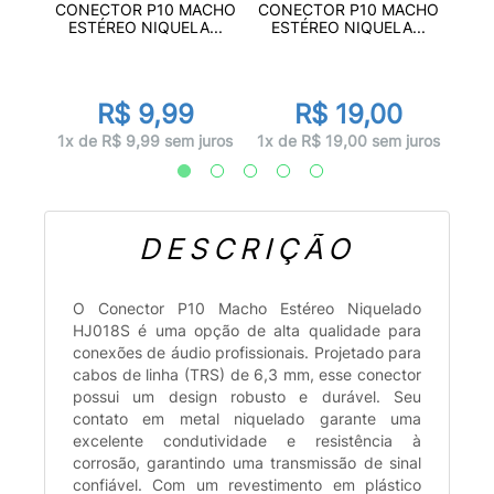
NON
CON
CONECTOR P10 MACHO
CONECTOR P10 MACHO
LI...
ES
ESTÉREO NIQUELA...
ESTÉREO NIQUELA...
R$ 9,99
R$ 19,00
juros
1x d
1x de R$ 9,99 sem juros
1x de R$ 19,00 sem juros
DESCRIÇÃO
O Conector P10 Macho Estéreo Niquelado
HJ018S é uma opção de alta qualidade para
conexões de áudio profissionais. Projetado para
cabos de linha (TRS) de 6,3 mm, esse conector
possui um design robusto e durável. Seu
contato em metal niquelado garante uma
excelente condutividade e resistência à
corrosão, garantindo uma transmissão de sinal
confiável. Com um revestimento em plástico