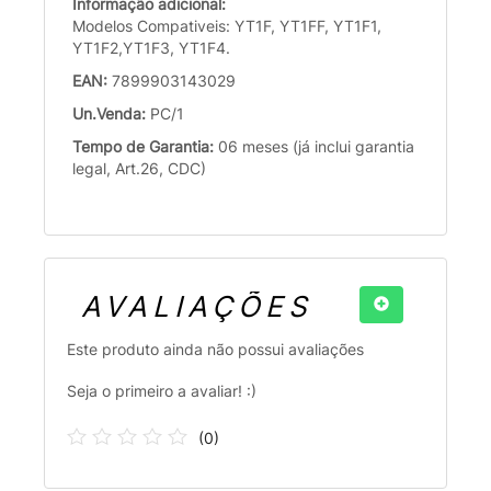
Informação adicional:
Modelos Compativeis: YT1F, YT1FF, YT1F1,
YT1F2,YT1F3, YT1F4.
EAN:
7899903143029
Un.Venda:
PC/1
Tempo de Garantia:
06 meses (já inclui garantia
legal, Art.26, CDC)
AVALIAÇÕES
Este produto ainda não possui avaliações
Seja o primeiro a avaliar! :)
(
0
)