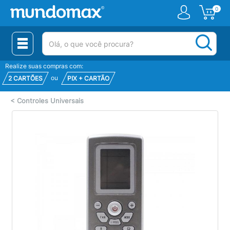
0
(pesquisar)
Realize suas compras com:
ou
2 CARTÕES
PIX + CARTÃO
<
Controles Universais