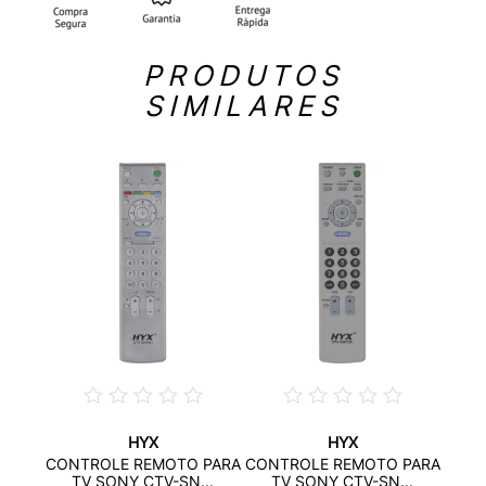
PRODUTOS
SIMILARES
HYX
HYX
 PARA
CONT
CONTROLE REMOTO PARA
CONTROLE REMOTO PARA
..
TV
TV SONY CTV-SN...
TV SONY CTV-SN...