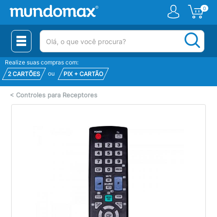
0
(pesquisar)
Realize suas compras com:
ou
2 CARTÕES
PIX + CARTÃO
<
Controles para Receptores