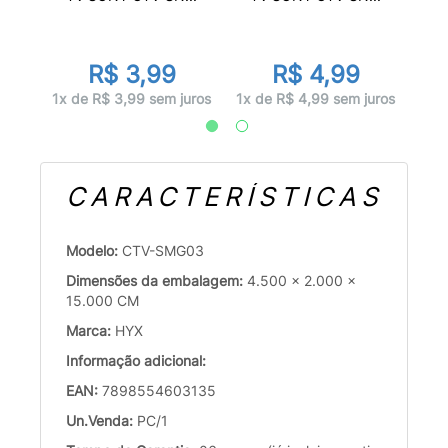
R$ 3,99
R$ 4,99
uros
1x d
1x de R$ 3,99 sem juros
1x de R$ 4,99 sem juros
CARACTERÍSTICAS
Modelo:
CTV-SMG03
Dimensões da embalagem:
4.500 x 2.000 x
15.000 CM
Marca:
HYX
Informação adicional:
EAN:
7898554603135
Un.Venda:
PC/1