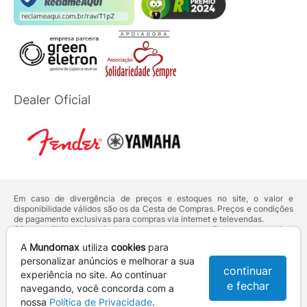
Dealer Oficial
Em caso de divergência de preços e estoques no site, o valor e
disponibilidade válidos são os da Cesta de Compras. Preços e condições
de pagamento exclusivas para compras via internet e televendas.
Ofertas válidas até o término de nossos estoques. Para compras acima
de 5 unidades do mesmo produto, entre em contato com o nosso canal
A
Mundomax
utiliza
cookies
para
de
Venda Corporativa
.
Os preços apresentados no site prevalecem sobre outros anunciados em
personalizar anúncios e melhorar a sua
continuar
qualquer outro meio de comunicação ou sites de buscas. Código de
experiência no site. Ao continuar
Defesa do Consumidor:
Lei nº 8.078.
e fechar
navegando, você concorda com a
Vendas sujeitas à confirmação de dados e análises de crédito e risco.
nossa
Política de Privacidade
.