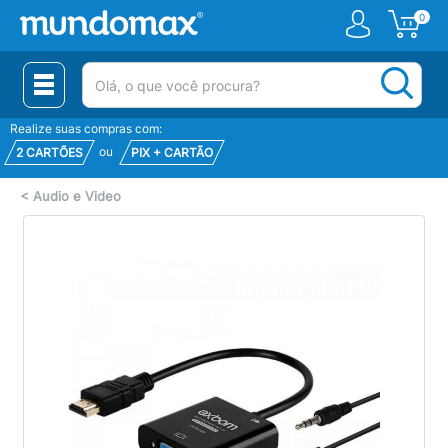
0
(pesquisar)
Realize suas compras com:
ou
2 CARTÕES
PIX + CARTÃO
<
Audio e Video