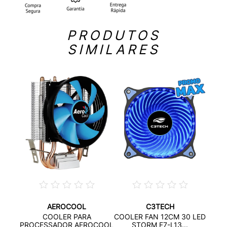
PRODUTOS
SIMILARES
AEROCOOL
C3TECH
COO
COOLER PARA
COOLER FAN 12CM 30 LED
OCOOL
FR
PROCESSADOR AEROCOOL
STORM F7-L13...