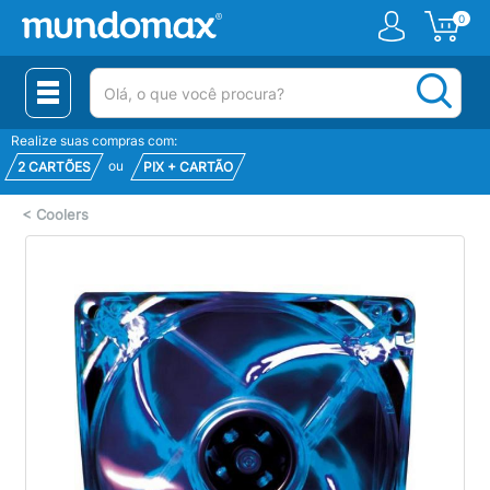
0
(pesquisar)
Realize suas compras com:
ou
2 CARTÕES
PIX + CARTÃO
<
Coolers