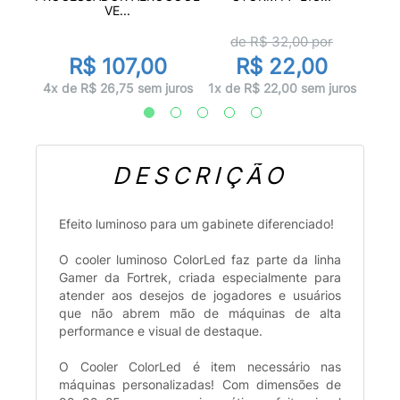
VE...
de R$
32,00
por
0
R$ 107,00
R$ 22,00
 juros
1x d
4x de R$ 26,75 sem juros
1x de R$ 22,00 sem juros
DESCRIÇÃO
Efeito luminoso para um gabinete diferenciado!
O cooler luminoso ColorLed faz parte da linha
Gamer da Fortrek, criada especialmente para
atender aos desejos de jogadores e usuários
que não abrem mão de máquinas de alta
performance e visual de destaque.
O Cooler ColorLed é item necessário nas
máquinas personalizadas! Com dimensões de