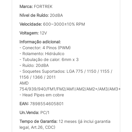
Marca:
FORTREK
Nível de Ruído:
20dBA
Velocidade:
600~3000±10% RPM
Voltagem:
12V
Informação adicional:
- Conector: 4 Pinos (PWM)
- Rolamento: Hidráulico
- Tubulação de calor: 6mm x 3
- Ruído: 20dBA
- Soquetes Suportados: LGA 775 / 1150 / 1155 /
1156 / 1366 / 2011
AMD
754/939/940/FM1/FM2/AM1/AM2/AM2+/AM3/AM3+
- Head Pipes em cobre
EAN:
7898554605801
Un.Venda:
PC/1
Tempo de Garantia:
12 meses (já inclui garantia
legal, Art.26, CDC)