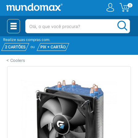
0
(pesquisar)
Realize suas compras com:
ou
2 CARTÕES
PIX + CARTÃO
<
Coolers