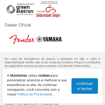
Dealer Oficial
Em caso de divergência de preços e estoques no site, o valor e
disponibilidade válidos são os da Cesta de Compras. Preços e condições
de pagamento exclusivas para compras via internet e televendas.
Ofertas válidas até o término de nossos estoques. Para compras acima
de 5 unidades do mesmo produto, entre em contato com o nosso canal
A
Mundomax
utiliza
cookies
para
de
Venda Corporativa
.
Os preços apresentados no site prevalecem sobre outros anunciados em
personalizar anúncios e melhorar a sua
continuar
qualquer outro meio de comunicação ou sites de buscas. Código de
experiência no site. Ao continuar
Defesa do Consumidor:
Lei nº 8.078.
e fechar
navegando, você concorda com a
Vendas sujeitas à confirmação de dados e análises de crédito e risco.
nossa
Política de Privacidade
.
Razão Social: Hayamax Distribuidora de Produtos Eletrônicos Ltda -
CNPJ: 01.725.627/0002-53 - Endereço: R. Senador Souza Naves, 9 -
Centro - CEP: 86010-921 - Londrina / PR