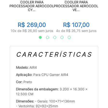
R
COOLER PARA
COOLER PARA
L240
PROC
PROCESSADOR AEROCOOL
PROCESSADOR AEROCOOL
CY...
VE...
0
R$ 269,00
R$ 107,00
 juros
10x d
10x de R$ 26,90 sem juros
4x de R$ 26,75 sem juros
CARACTERÍSTICAS
Modelo:
AIR4
Aplicação:
Para CPU Gamer AIR4
Cor:
Preto
Dimensões da embalagem:
3.200 x 16.300 x
12.500 CM
Dimensões:
- Gerais: 100x71x136mm
- Ventoinha: 92x92x25mm