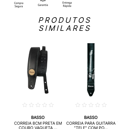
PRODUTOS
SIMILARES
BASSO
BASSO
CORR
CORREIA 8CM PRETA EM
CORREIA PARA GUITARRA
NDER
C
COURO VAQUETA ...
"TELE" COM PO...