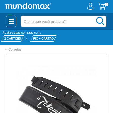
0
(pesquisar)
Realize suas compras com:
ou
2 CARTÕES
PIX + CARTÃO
<
Correias