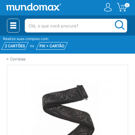
0
(pesquisar)
Realize suas compras com:
ou
2 CARTÕES
PIX + CARTÃO
<
Correias