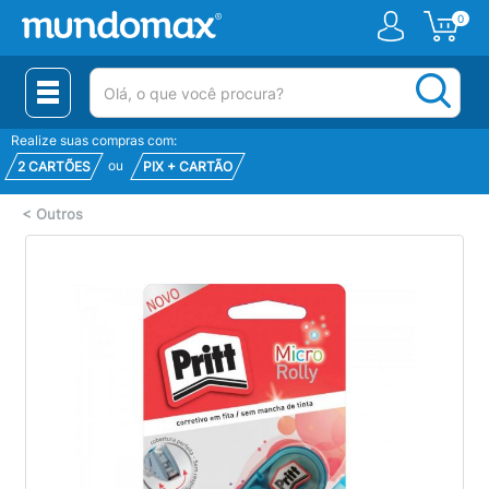
0
(pesquisar)
Realize suas compras com:
ou
2 CARTÕES
PIX + CARTÃO
<
Outros