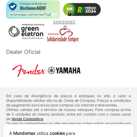
Dealer Oficial
Em caso de divergência de preços e estoques no site, o valor e
disponibilidade válidos são os da Cesta de Compras. Preços e condições
de pagamento exclusivas para compras via internet e televendas.
Ofertas válidas até o término de nossos estoques. Para compras acima
de 5 unidades do mesmo produto, entre em contato com o nosso canal
de
Venda Corporativa
.
Os preços apresentados no site prevalecem sobre outros anunciados em
qualquer outro meio de comunicação ou sites de buscas. Código de
Defesa do Consumidor:
Lei nº 8.078.
A
Mundomax
utiliza
cookies
para