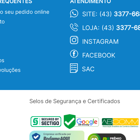
FREQUENTES
ATENDIMENTO
 seu pedido online
SITE: (43)
3377-66
to
LOJA: (43)
3377-6
INSTAGRAM
FACEBOOK
os
SAC
voluções
Selos de Segurança e Certificados