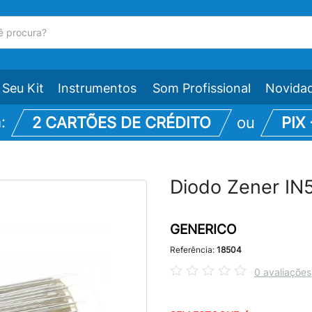
Seu Kit
Instrumentos
Som Profissional
Novida
m:
2 CARTÕES DE CRÉDITO
ou
PIX
Diodo Zener I
GENERICO
Referência:
18504
0 avaliações