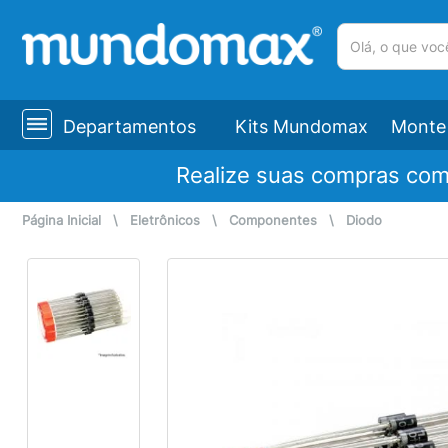
(pesquisar)
Departamentos
Kits Mundomax
Monte 
Realize suas compras co
Página Inicial
\
Eletrônicos
\
Componentes
\
Diodo