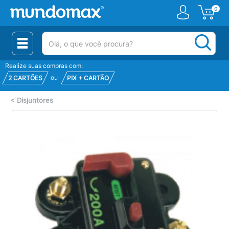
0
(pesquisar)
Realize suas compras com:
ou
2 CARTÕES
PIX + CARTÃO
<
Disjuntores