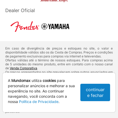
Dealer Oficial
Em caso de divergência de preços e estoques no site, o valor e
disponibilidade válidos são os da Cesta de Compras. Preços e condições
de pagamento exclusivas para compras via internet e televendas.
Ofertas válidas até o término de nossos estoques. Para compras acima
de 5 unidades do mesmo produto, entre em contato com o nosso canal
de
Venda Corporativa
.
Os preços apresentados no site prevalecem sobre outros anunciados em
qualquer outro meio de comunicação ou sites de buscas. Código de
Defesa do Consumidor:
Lei nº 8.078.
A
Mundomax
utiliza
cookies
para
Vendas sujeitas à confirmação de dados e análises de crédito e risco.
personalizar anúncios e melhorar a sua
continuar
experiência no site. Ao continuar
Razão Social: Hayamax Distribuidora de Produtos Eletrônicos Ltda -
e fechar
CNPJ: 01.725.627/0002-53 - Endereço: R. Senador Souza Naves, 9 -
navegando, você concorda com a
Centro - CEP: 86010-921 - Londrina / PR
nossa
Política de Privacidade
.
Mundomax. 2007 - 2026 - Todos os direitos reservados. - Fotos e
Logotipos aqui veiculados são de propriedade da Mundomax e seus
parceiros.