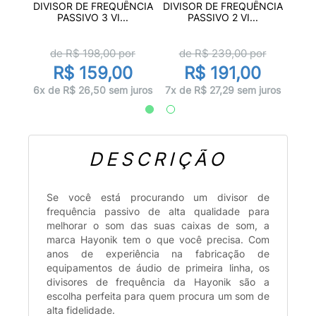
NTO
PAD
DIVISOR DE FREQUÊNCIA
DIVISOR DE FREQUÊNCIA
...
PA
PASSIVO 3 VI...
PASSIVO 2 VI...
or
d
de R$
198,00
por
de R$
239,00
por
0
R$ 159,00
R$ 191,00
juros
10x d
6x de R$ 26,50 sem juros
7x de R$ 27,29 sem juros
DESCRIÇÃO
Se você está procurando um divisor de
frequência passivo de alta qualidade para
melhorar o som das suas caixas de som, a
marca Hayonik tem o que você precisa. Com
anos de experiência na fabricação de
equipamentos de áudio de primeira linha, os
divisores de frequência da Hayonik são a
escolha perfeita para quem procura um som de
alta fidelidade.