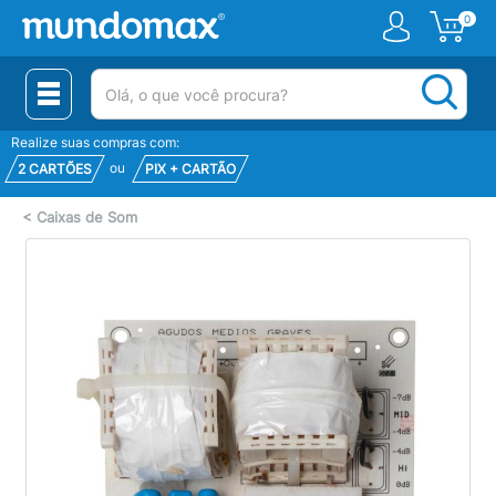
0
(pesquisar)
Realize suas compras com:
ou
2 CARTÕES
PIX + CARTÃO
<
Caixas de Som