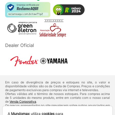
Dealer Oficial
Em caso de divergência de preços e estoques no site, o valor e
disponibilidade válidos são os da Cesta de Compras. Preços e condições
de pagamento exclusivas para compras via internet e televendas.
Ofertas válidas até o término de nossos estoques. Para compras acima
de 5 unidades do mesmo produto, entre em contato com o nosso canal
de
Venda Corporativa
.
Os preços apresentados no site prevalecem sobre outros anunciados em
qualquer outro meio de comunicação ou sites de buscas. Código de
Defesa do Consumidor:
Lei nº 8.078.
A
Mundomax
utiliza
cookies
para